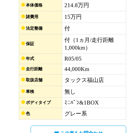
214.8万円
本体価格
15万円
諸費用
付
法定整備
付（1ヵ月/走行距離
保証
1,000km）
R05/05
年式
44,000Km
走行距離
タックス福山店
取扱店舗
無し
車検
ﾐﾆﾊﾞﾝ&1BOX
ボディタイプ
グレー系
色