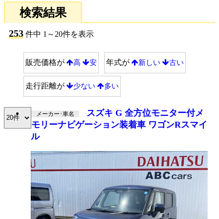
検索結果
253
件中 1～20件を表示
販売価格が
年式が
高
安
新しい
古い
走行距離が
少ない
多い
スズキ G 全方位モニター付メ
メーカー･車名
モリーナビゲーション装着車 ワゴンRスマイ
ル