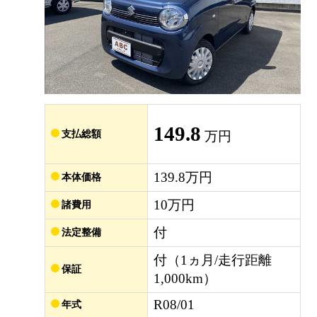
149.8
支払総額
万円
139.8万円
本体価格
10万円
諸費用
付
法定整備
付（1ヵ月/走行距離
保証
1,000km）
R08/01
年式