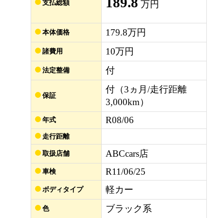
189.8
支払総額
万円
179.8万円
本体価格
10万円
諸費用
付
法定整備
付（3ヵ月/走行距離
保証
3,000km）
R08/06
年式
走行距離
ABCcars店
取扱店舗
R11/06/25
車検
軽カー
ボディタイプ
ブラック系
色