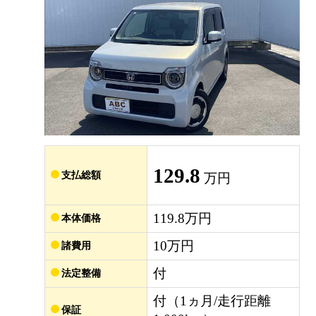
129.8
支払総額
万円
119.8万円
本体価格
10万円
諸費用
付
法定整備
付（1ヵ月/走行距離
保証