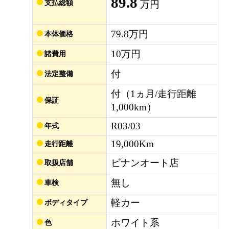
89.8
支払総額
万円
79.8万円
本体価格
10万円
諸費用
付
法定整備
付（1ヵ月/走行距離
保証
1,000km）
R03/03
年式
19,000Km
走行距離
ビナンオート店
取扱店舗
無し
車検
軽カー
ボディタイプ
ホワイト系
色