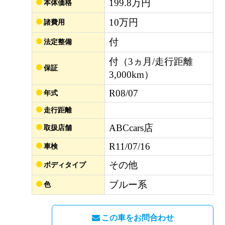
199.8万円
本体価格
10万円
諸費用
付
法定整備
付（3ヵ月/走行距離
保証
3,000km）
R08/07
年式
走行距離
ABCcars店
取扱店舗
R11/07/16
車検
その他
ボディタイプ
ブルー系
色
この車をお問合わせ