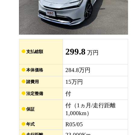
299.8
支払総額
万円
284.8万円
本体価格
15万円
諸費用
付
法定整備
付（1ヵ月/走行距離
保証
1,000km）
R05/05
年式
23,000Km
走行距離