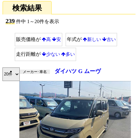
検索結果
239
件中 1～20件を表示
販売価格が
年式が
高
安
新しい
古い
走行距離が
少ない
多い
ダイハツ G ムーヴ
メーカー･車名