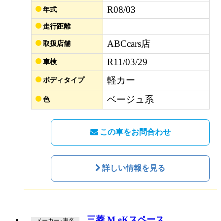
R08/03
年式
走行距離
ABCcars店
取扱店舗
R11/03/29
車検
軽カー
ボディタイプ
ベージュ系
色
この車をお問合わせ
詳しい情報を見る
三菱 M eKスペース
メーカー･車名