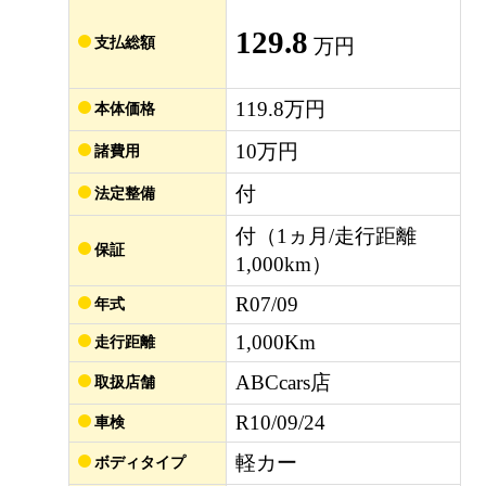
129.8
支払総額
万円
119.8万円
本体価格
10万円
諸費用
付
法定整備
付（1ヵ月/走行距離
保証
1,000km）
R07/09
年式
1,000Km
走行距離
ABCcars店
取扱店舗
R10/09/24
車検
軽カー
ボディタイプ