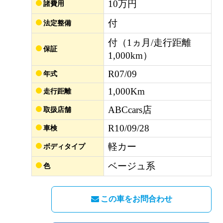
10万円
諸費用
付
法定整備
付（1ヵ月/走行距離
保証
1,000km）
R07/09
年式
1,000Km
走行距離
ABCcars店
取扱店舗
R10/09/28
車検
軽カー
ボディタイプ
ベージュ系
色
この車をお問合わせ