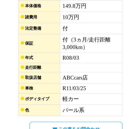
149.8万円
本体価格
10万円
諸費用
付
法定整備
付（3ヵ月/走行距離
保証
3,000km）
R08/03
年式
走行距離
ABCcars店
取扱店舗
R11/03/25
車検
軽カー
ボディタイプ
パール系
色