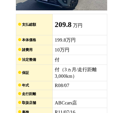
209.8
支払総額
万円
199.8万円
本体価格
10万円
諸費用
付
法定整備
付（3ヵ月/走行距離
保証
3,000km）
R08/07
年式
走行距離
ABCcars店
取扱店舗
R11/07/16
車検