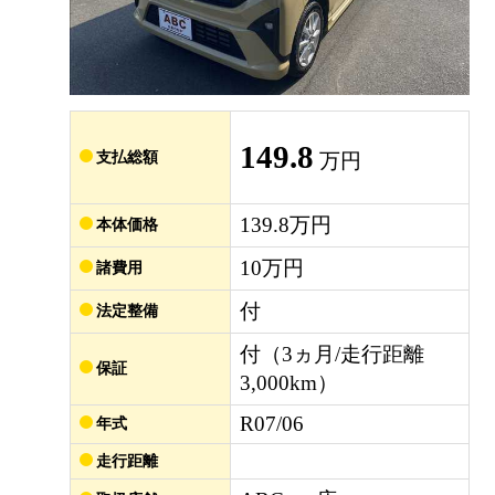
149.8
支払総額
万円
139.8万円
本体価格
10万円
諸費用
付
法定整備
付（3ヵ月/走行距離
保証
3,000km）
R07/06
年式
走行距離