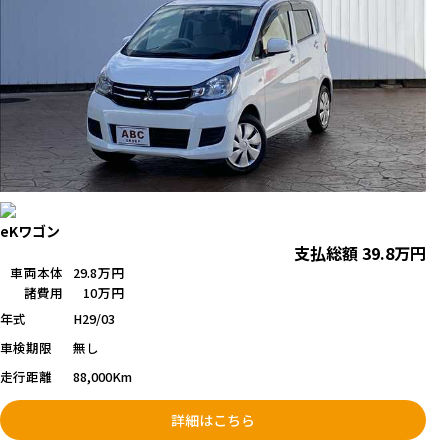
eKワゴン
支払総額
39.8
万円
車両本体
29.8万円
諸費用
10万円
年式
H29/03
車検期限
無し
走行距離
88,000Km
詳細はこちら