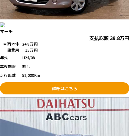
マーチ
支払総額
39.8
万円
車両本体
24.8万円
諸費用
15万円
年式
H24/08
車検期限
無し
走行距離
52,000Km
詳細はこちら