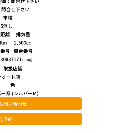
整備：問合せ下さい
：問合せ下さい
車検
05
無し
行距離
排気量
0Km
1,500cc
理番号
車台番号
030837
171
(下3桁)
取扱店舗
ンオート店
色
ー系 (シルバーM)
お問い合わせ
店予約