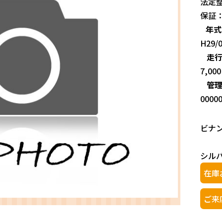
法定
保証
年式
H29/
走
7,00
管
0000
ビナ
シルバ
在庫
ご来