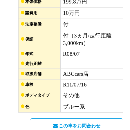
199.8万円
本体価格
10万円
諸費用
付
法定整備
付（3ヵ月/走行距離
保証
3,000km）
R08/07
年式
走行距離
ABCcars店
取扱店舗
R11/07/16
車検
その他
ボディタイプ
ブルー系
色
この車をお問合わせ