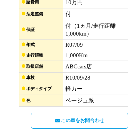
10万円
諸費用
付
法定整備
付（1ヵ月/走行距離
保証
1,000km）
R07/09
年式
1,000Km
走行距離
ABCcars店
取扱店舗
R10/09/28
車検
軽カー
ボディタイプ
ベージュ系
色
この車をお問合わせ