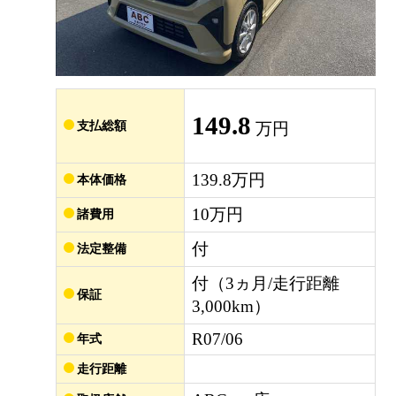
149.8
支払総額
万円
139.8万円
本体価格
10万円
諸費用
付
法定整備
付（3ヵ月/走行距離
保証
3,000km）
R07/06
年式
走行距離