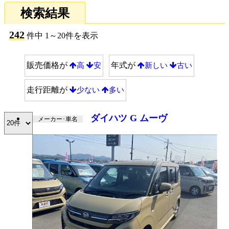
検索結果
242
件中 1～20件を表示
販売価格が
年式が
高
安
新しい
古い
走行距離が
少ない
多い
ダイハツ G ムーヴ
メーカー･車名