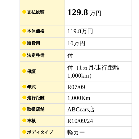
129.8
支払総額
万円
119.8万円
本体価格
10万円
諸費用
付
法定整備
付（1ヵ月/走行距離
保証
1,000km）
R07/09
年式
1,000Km
走行距離
ABCcars店
取扱店舗
R10/09/24
車検
軽カー
ボディタイプ