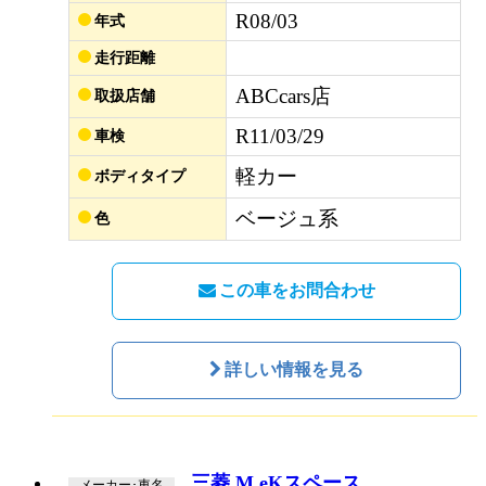
R08/03
年式
走行距離
ABCcars店
取扱店舗
R11/03/29
車検
軽カー
ボディタイプ
ベージュ系
色
この車をお問合わせ
詳しい情報を見る
三菱 M eKスペース
メーカー･車名