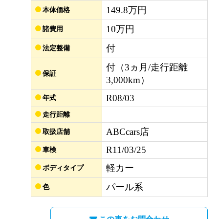
149.8万円
本体価格
10万円
諸費用
付
法定整備
付（3ヵ月/走行距離
保証
3,000km）
R08/03
年式
走行距離
ABCcars店
取扱店舗
R11/03/25
車検
軽カー
ボディタイプ
パール系
色