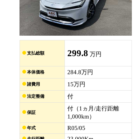
299.8
支払総額
万円
284.8万円
本体価格
15万円
諸費用
付
法定整備
付（1ヵ月/走行距離
保証
1,000km）
R05/05
年式
23,000Km
走行距離