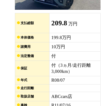
209.8
支払総額
万円
199.8万円
本体価格
10万円
諸費用
付
法定整備
付（3ヵ月/走行距離
保証
3,000km）
R08/07
年式
走行距離
ABCcars店
取扱店舗
R11/07/16
車検